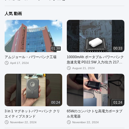
人気 動画
01:38
00:33
アムジョール・パワーバンク工場
10000mAh ポータブル パワーバンク
急速充電 PD22.5W 入力/出力 21700
April 17, 2024
バッテリー
August 21, 2024
00:24
01:24
3 in 1 マグネットパワーバンク クリ
65Wのコンパクトな高電力ポータブ
エイティブスタンド
ル充電器
November 22, 2024
November 22, 2024