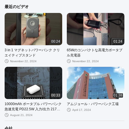
最近のビデオ
00:24
01:24
3 in 1 マグネットパワーバンク クリ
65Wのコンパクトな高電力ポータブ
エイティブスタンド
ル充電器
November 22, 2024
November 22, 2024
00:33
01:38
10000mAh ポータブル パワーバンク
アムジョール・パワーバンク工場
急速充電 PD22.5W 入力/出力 21700
April 17, 2024
バッテリー
August 21, 2024
会社