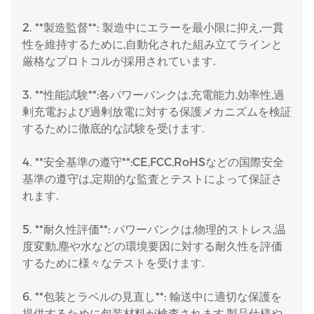
2. **製造監督**: 製造中にエラーを最小限に抑え,一貫
性を維持するために,自動化された組み立てラインと
厳格なプロトコルが採用されています.
3. **性能試験**:各パワーバンクは,充電能力,効率性,過
剰充電および過剰放電に対する保護メカニズムを検証
するために徹底的な試験を受けます.
4. **安全基準の遵守**:CE,FCC,RoHSなどの国際安全
基準の遵守は,定期的な監査とテストによって保証さ
れます.
5. **耐久性評価**: パワーバンクは,物理的ストレス,温
度変動,塵や水などの環境要因に対する耐久性を評価
するために様々なテストを受けます.
6. **包装とラベルの見直し**: 輸送中に適切な保護を
提供するために包装材料が検査されます.製品仕様や