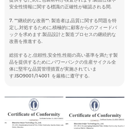
安全性情報に関する標識の正確性が確認される間.
7. **継続的な改善**: 製造者は,品質に関する問題を特
定し,対処するために,積極的に顧客からのフィードバ
ックを求めます.製品設計と製造プロセスの継続的な
改善を推進する.
総括すると,信頼性,安全性,性能の高い基準を満たす製
品を提供するために,パワーバンクの生産サイクル全
体に堅牢な品質管理措置が実施されていま
す.ISO9001/14001 を厳格に遵守する.