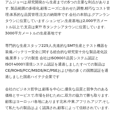
アムジョーは,研究開発から生産までの5つの主要な利点がありま
す. 製品範囲の多様化,顧客ニーズに合わせた調整,精巧なコスト管
理,体系的な品質管理,注文の納期率です.会社の本部は,グアンラン
タウンに位置しています.シェンゼン,生産基地は2,000平方メー
トル以上で,支店は東?? 市タンクシアタウンに位置しています.
3000平方メートルの生産基地です
専門的な生産スタッフ225人,先進的なSMT生産とテスト機器を
装備,バッテリー安全に関する総合的な研究室十分な製品老化設
備,業界トップの製造 会社はISO9001品質システム認証と
ISO140001環境システム認証を通過しましたすべての製品は
CE/ROHS/FCC/MSDS/KC/PSEおよび他の多くの国際認証を通
過しました国産ハイテク企業です
会社のビジネス哲学は,顧客を中心に,優良な品質と競争力のある
価格とサービスで,市場を好むために,双方の協力で勝ち取ります.
顧客はヨーロッパ各地にあります北米,中東,アフリカ,アジア,そし
て私たちの製品は,よく認識され,顧客によって信頼されています.