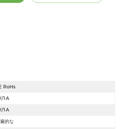
E RoHs
V/1A
V/1A
遍的な