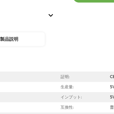
製品説明
証明:
C
生産量:
5
インプット:
5
互換性:
普