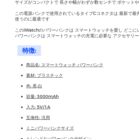
サイズがコンパクトで 長さや幅がわずか数センチで ポケット
この電源バンクで使用されているタイプCコネクタは 最新で最
使うのに最適です
このiWatchのパワーバンクは スマートウォッチを愛し ど
パワーバンクは スマートウォッチの充電に必要な アクセサリ
特徴:
商品名: スマートウォッチ パワーバンク
素材: プラスチック
色: 黒,白
容量: 3000mAh
入力: 5V/1A
互換性: 汎用
ミニパワーバンクサイズ
トレンドなパワーバンクデザイン