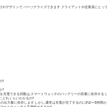
ゴやデザインで パーソナライズできます クライアントや従業員にとっ
の?
か?
を充電できる回数は,スマートウォッチのバッテリーの容量に依存する.し
にどれくらいかかるの?
の出力量に依存します.しかし,通常は充電が完了するのに約2〜3時間か
マートウォッチと互換性があるか?