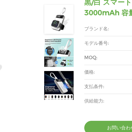
黒/白 スマー
3000mAh
ブランド名:
モデル番号:
MOQ:
価格:
支払条件:
供給能力:
お問い合わ