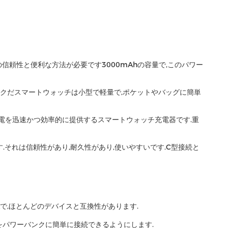
信頼性と便利な方法が必要です3000mAhの容量で,このパワー
クだスマートウォッチは小型で軽量で,ポケットやバッグに簡単
充電を迅速かつ効率的に提供するスマートウォッチ充電器です.重
.それは信頼性があり,耐久性があり,使いやすいです.C型接続と
Aで,ほとんどのデバイスと互換性があります.
をパワーバンクに簡単に接続できるようにします.