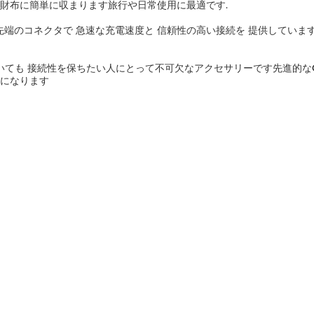
や財布に簡単に収まります旅行や日常使用に最適です.
先端のコネクタで 急速な充電速度と 信頼性の高い接続を 提供していま
こにいても 接続性を保ちたい人にとって不可欠なアクセサリーです先進的
ーになります