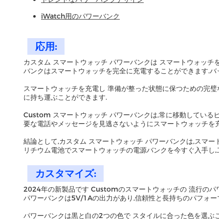
iWatch用のパワーバンク
応用:
カスタム スマートウォッチ パワーバンクは スマートウォッチ
バンクはスマートウォッチを完全に充電することができます.バ
スマートウォッチを充電し 準備が整った状態に保つための完璧
に持ち運ぶことができます.
Custom スマートウォッチ パワーバンクは,常に移動して
要な電話やメッセージを見逃さないようにスマートウォッチを充
結論として,カスタム スマートウォッチ パワーバンクは,スマ
リチウム電池でスマートウォッチの電源バンクを今すぐ入手し,
カスタマイズ:
2024年の新製品です Customのスマートウォッチの 流行
パワーバンクは5V/1Aの出力があり,信頼性と長持ちのパフォー
パワーバンクは黒と白の2つの色で スタイルに合った色を選ぶ