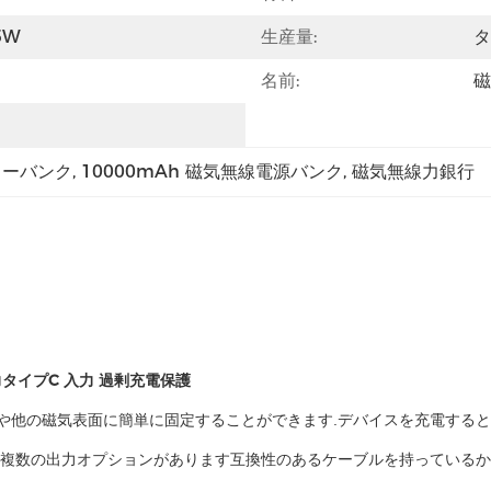
5W
生産量:
タ
名前:
磁
パワーバンク
, 
10000mAh 磁気無線電源バンク
, 
磁気無線力銀行
 出力タイプC 入力 過剰充電保護
や他の磁気表面に簡単に固定することができます.デバイスを充電すると
ス出力を含む複数の出力オプションがあります互換性のあるケーブルを持ってい