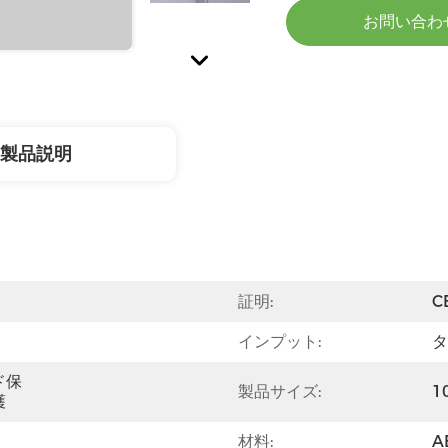
お問い合わ
製品説明
証明:
C
インプット:
タ
ド保
製品サイズ:
1
護
材料:
A