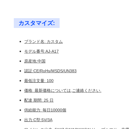
カスタマイズ:
ブランド名: カスタム
モデル番号:AJ-A17
原産地:中国
認証:CE/RoHs/MSDS/UN383
最低注文量: 100
価格: 最新価格については,ご連絡ください.
配達 期間: 25 日
供給能力: 毎日10000個
出力:C型:5V/3A