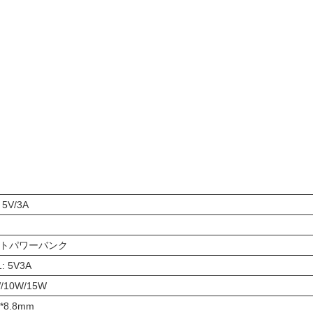
5V/3A
トパワーバンク
 5V3A
W/10W/15W
7*8.8mm