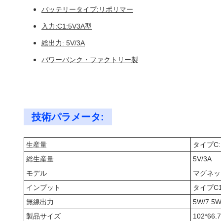
バッテリータイプ:リポリマー
入力:C1:5V3A型
総出力: 5V/3A
パワーバンク・ファクトリー製
技術パラメータ:
生産量
タイプC: 
総生産量
5V/3A
モデル
マグネッ
インプット
タイプC1:
無線出力
5W/7.5
製品サイズ
102*66.