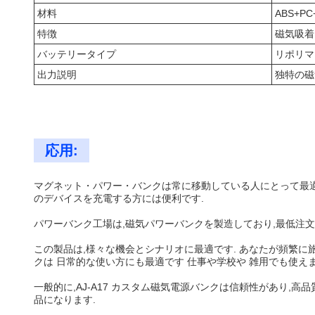
材料
ABS+P
特徴
磁気吸着
バッテリータイプ
リポリマ
出力説明
独特の磁
応用:
マグネット・パワー・バンクは常に移動している人にとって最適で
のデバイスを充電する方には便利です.
パワーバンク工場は,磁気パワーバンクを製造しており,最低注文
この製品は,様々な機会とシナリオに最適です. あなたが頻繁に
クは 日常的な使い方にも最適です 仕事や学校や 雑用でも使え
一般的に,AJ-A17 カスタム磁気電源バンクは信頼性があり
品になります.