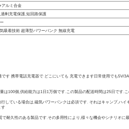
C+アルミ合金
,過剰充電保護,短回路保護
ー
気吸着技術 超薄型パワーバンク 無線充電
す 携帯電話充電器で どこにいても 充電できます日常使用でも5V/3A
量は100個,供給能力は1日1万個です.この製品の配送時間は25日です
旅行している場合は,磁気パワーバンクは必須です. それはキャンプ,ハ
ます
,高品質で耐久性のある製品です.その多用性により,様々な機会やシナリオ