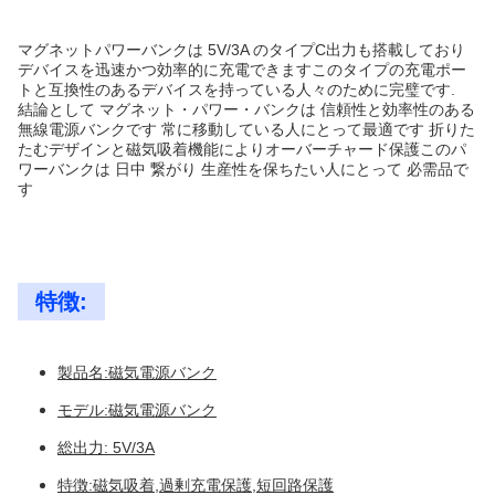
マグネットパワーバンクは 5V/3A のタイプC出力も搭載しており
デバイスを迅速かつ効率的に充電できますこのタイプの充電ポー
トと互換性のあるデバイスを持っている人々のために完璧です.
結論として マグネット・パワー・バンクは 信頼性と効率性のある
無線電源バンクです 常に移動している人にとって最適です 折りた
たむデザインと磁気吸着機能によりオーバーチャード保護このパ
ワーバンクは 日中 繋がり 生産性を保ちたい人にとって 必需品で
す
特徴:
製品名:磁気電源バンク
モデル:磁気電源バンク
総出力: 5V/3A
特徴:磁気吸着,過剰充電保護,短回路保護