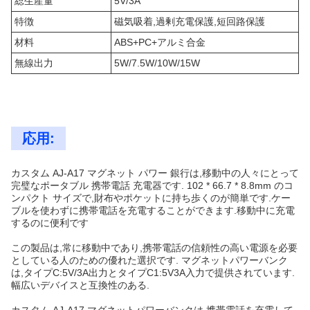
総生産量
5V/3A
特徴
磁気吸着,過剰充電保護,短回路保護
材料
ABS+PC+アルミ合金
無線出力
5W/7.5W/10W/15W
応用:
カスタム AJ-A17 マグネット パワー 銀行は,移動中の人々にとって
完璧なポータブル 携帯電話 充電器です. 102 * 66.7 * 8.8mm のコ
ンパクト サイズで,財布やポケットに持ち歩くのが簡単です.ケー
ブルを使わずに携帯電話を充電することができます.移動中に充電
するのに便利です
この製品は,常に移動中であり,携帯電話の信頼性の高い電源を必要
としている人のための優れた選択です. マグネットパワーバンク
は,タイプC:5V/3A出力とタイプC1:5V3A入力で提供されています.
幅広いデバイスと互換性のある.