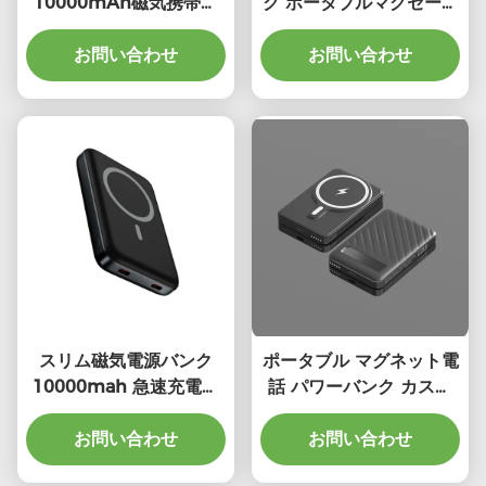
10000mAh磁気携帯充
ク ポータブルマグセーフ
電器
充電器 電源バンク
お問い合わせ
お問い合わせ
10000mAh
スリム磁気電源バンク
ポータブル マグネット電
10000mah 急速充電電
話 パワーバンク カスタ
源バンク 安全な
ム 5000mAh マグネッ
お問い合わせ
ト パワーバンク
お問い合わせ