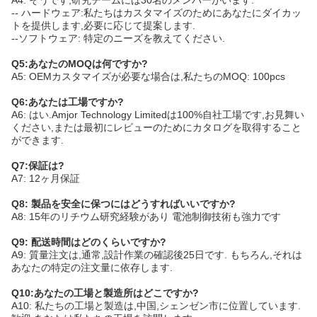
A4: そうです,研究チームには30名のメンバーがいます.
-- ハードウェア:私たちはカスタマイズのためにあなたにダイカッ
トを提供します,必要に応じて提案します.
--ソフトウェア: 特定のニーズを教えてください.
Q5:あなたのMOQは何ですか?
A5: OEMカスタマイズが必要な場合は,私たちのMOQ: 100pcs
Q6:あなたは工場ですか?
A6: はい.Amjor Technology Limitedは100%自社工場です,お見舞い
ください,または最初にレビューのためにカタログを取得すること
ができます.
Q7:保証は?
A7: 12ヶ月保証
Q8: 製品を安全に保つにはどうすればいいですか?
A8: 15年のリチウム研究経験があり 電池制御技術も強力です
Q9: 配送時間はどのくらいですか?
A9: 質量注文は,通常,設計作業の確認後25日です. もちろん,それは
あなたの特定の注文量に依存します.
Q10:あなたの工場と製造所はどこですか?
A10: 私たちの工場と製造は,中国,シェンゼン市に位置しています.