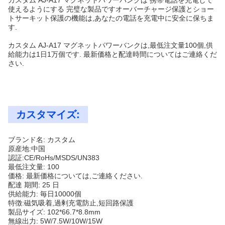
カスタム AJ-A17 マグネットパワーバンクは 携帯電話を充電して
使えるようにする 完璧な製品ですオーバーチャージ保護とショー
トサーキット保護の機能は,あなたの電話を充電中に安全に保ちま
す.
カスタム AJ-A17 マグネットパワーバンクは,最低注文量100個,供
給能力は1日1万個です. 最新価格と配達時間についてはご連絡くだ
さい.
カスタマイズ:
ブランド名: カスタム
原産地:中国
認証:CE/RoHs/MSDS/UN383
最低注文量: 100
価格: 最新価格については,ご連絡ください.
配達 期間: 25 日
供給能力: 毎日10000個
特徴:磁気吸着,過剰充電防止,短回路保護
製品サイズ: 102*66.7*8.8mm
無線出力: 5W/7.5W/10W/15W