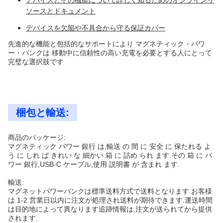
デバイスとその機能について詳しく知るためのオンラインリ
ソースとドキュメント
デバイスを欠陥や不具合から守る保証カバー
先進的な機能と包括的なサポートにより マグネティック・パワ
ー・バンクは 移動中に信頼性の高い充電を必要とする人にとって
完璧な選択肢です
梱包と輸送:
商品のパッケージ:
マグネティック パワー 銀行 は,輸送 の 間 に 安全 に 保たれる よ
う に しれ ば きれい な 細かい 箱 に 詰め られ ます.その 箱 に パ
ワー 銀行,USB-C ケーブル,使用 説明書 が 含まれ ます.
輸送:
マグネットパワーバンクは標準送料方式で送料となります.お客様
は 1-2 営業日以内に注文が処理され送料が期待できます.運送時間
は目的地によって異なります追跡情報は,注文が送られてから提供
されます.