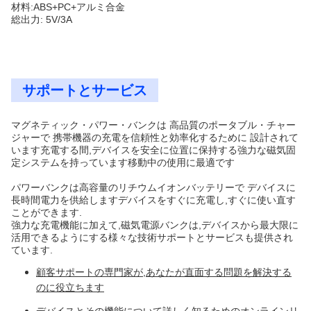
材料:ABS+PC+アルミ合金
総出力: 5V/3A
サポートとサービス
マグネティック・パワー・バンクは 高品質のポータブル・チャー
ジャーで 携帯機器の充電を信頼性と効率化するために 設計されて
います充電する間,デバイスを安全に位置に保持する強力な磁気固
定システムを持っています移動中の使用に最適です
パワーバンクは高容量のリチウムイオンバッテリーで デバイスに
長時間電力を供給しますデバイスをすぐに充電し,すぐに使い直す
ことができます.
強力な充電機能に加えて,磁気電源バンクは,デバイスから最大限に
活用できるようにする様々な技術サポートとサービスも提供され
ています.
顧客サポートの専門家が,あなたが直面する問題を解決する
のに役立ちます