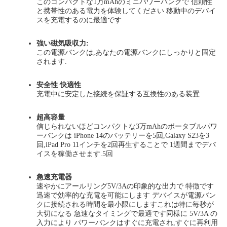
このコンパクトな1万mAhのミニパワーバンクで 信頼性
と携帯性のある電力を体験してください 移動中のデバイ
スを充電するのに最適です
強い磁気吸収力
:
この電源バンクは,あなたの電源バンクにしっかりと固定
されます.
安全性 快適性
充電中に安定した接続を保証する互換性のある装置
超高容量
信じられないほどコンパクトな3万mAhのポータブルパワ
ーバンクは iPhone 14のバッテリーを5回,Galaxy S23を3
回,iPad Pro 11インチを2回再生することで 1週間までデバ
イスを稼働させます.5回
急速充電器
速やかに
アールリング
5V/3Aの印象的な出力で 特徴です
迅速で効率的な充電を可能にします デバイスが電源バン
クに接続される時間を最小限にしますこれは特に毎秒が
大切になる 急速なタイミングで最適です同様に 5V/3A の
入力により パワーバンクはすぐに充電され,すぐに再利用