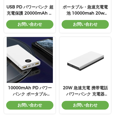
USB PD パワーバンク 超
ポータブル・急速充電電
充電保護 20000mAh ス
池 10000mah 20w
マートフォン パワーバン
22.5w コンパクトデバイ
お問い合わせ
お問い合わせ
ク
ス
10000mAh PD パワー
20W 急速充電 携帯電話
バンク ポータブル
パワーバンク 充電器
22.5W PD バッテリーパ
10000mah 多色
お問い合わせ
お問い合わせ
ック 宣伝プレゼント