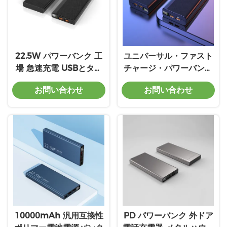
22.5W パワーバンク 工
ユニバーサル・ファスト
場 急速充電 USBとタイ
チャージ・パワーバンク
プC出力
充電5V/2A マイクロ出力
お問い合わせ
お問い合わせ
タイプC 12V1.5A 9V2A
5V3Aポート
10000mAh 汎用互換性
PD パワーバンク 外ドア