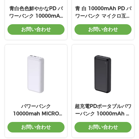
青白色色鮮やかなPD パ
青 白 10000mAh PD パ
ワーバンク 10000mAh
ワーバンク マイクロ互換
20W 22.5W 充電ポータ
充電器 20W 22.5W ラン
お問い合わせ
お問い合わせ
ブルバッテリーパック
キング電力
パワーバンク
超充電PDポータブルパワ
10000mah MICRO
ーバンク 10000mAh 急
5V/2A PD 充電ABS PC
速充電
お問い合わせ
お問い合わせ