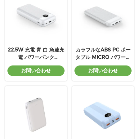
22.5W 充電 青 白 急速充
カラフルなABS PC ポー
電 パワーバンク
タブル MICRO パワーバ
10000mAh ポータブル
ンク 充電用 PD
お問い合わせ
お問い合わせ
マイクロUSB
2022.5W 10000mah