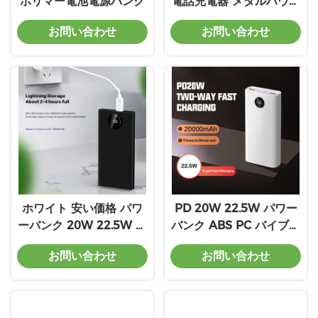
ポリマー電池電源バンク
電話充電器 メタルハウジ
ング 汎用互換性
お問い合わせ
お問い合わせ
ホワイト 安い価格 パワ
PD 20W 22.5W パワー
ーバンク 20W 22.5W ア
バンク ABS PC バイブラ
ブスPC付き出力
ントブルーホワイト カラ
お問い合わせ
お問い合わせ
ー ポータブル充電ソリュ
ーション