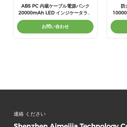
ABS PC 内蔵ケーブル電源バンク
防
20000mAh LED インジケータライ
1000
トとユニバーサル互換性
お問い合わせ
連絡 ください
Shenzhen Aimeijia Technology Co