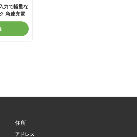
0W入力で軽量な
ク 急速充電
せ
住所
アドレス