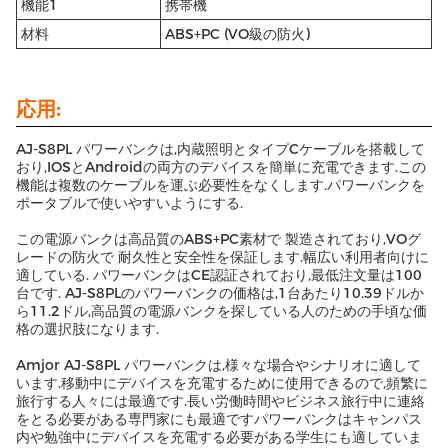
機能1
携帯機
材料
ABS+PC (VO級の防火)
応用:
AJ-S8PL パワーバンクは,内蔵照明とタイプCケーブルを搭載して
おり,IOSとAndroidの両方のデバイスを簡単に充電できます.この
機能は複数のケーブルを運ぶ必要性をなくします.パワーバンクを
ポータブルで使いやすいようにする.
この電源バンクは高品質のABS+PC素材で 製造されており,VOグ
レードの防火で 耐久性と安全性を保証します.幅広い利用者向けに
適している. パワーバンクはCE認証されており,最低注文量は100
台です. AJ-S8PLのパワーバンクの価格は,1台あたり10.39ドルか
ら11.2ドル,高品質の電源バンクを探している人のための手頃な価
格の選択肢になります.
Amjor AJ-S8PL パワーバンクは,様々な場合やシナリオに適して
います.移動中にデバイスを充電するために使用できるので,頻繁に
旅行する人々には最適です.長い労働時間やビジネス旅行中に連絡
をとる必要がある専門家にも最適ですパワーバンクはキャンパス
内や勉強中にデバイスを充電する必要がある学生にも適していま