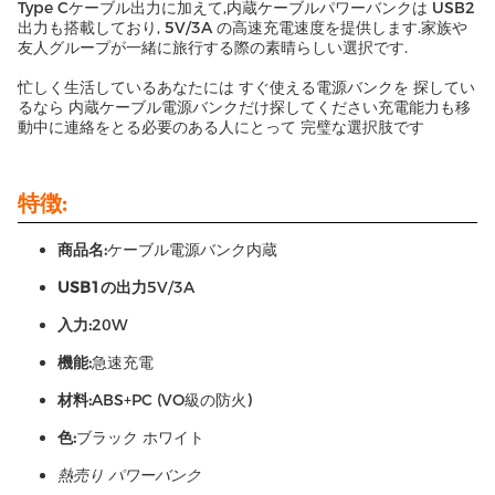
Type Cケーブル出力に加えて,内蔵ケーブルパワーバンクは USB2
出力も搭載しており, 5V/3A の高速充電速度を提供します.家族や
友人グループが一緒に旅行する際の素晴らしい選択です.
忙しく生活しているあなたには すぐ使える電源バンクを 探してい
るなら 内蔵ケーブル電源バンクだけ探してください充電能力も移
動中に連絡をとる必要のある人にとって 完璧な選択肢です
特徴:
商品名:
ケーブル電源バンク内蔵
USB1の出力
5V/3A
入力:
20W
機能:
急速充電
材料:
ABS+PC (VO級の防火)
色:
ブラック ホワイト
熱売り パワーバンク