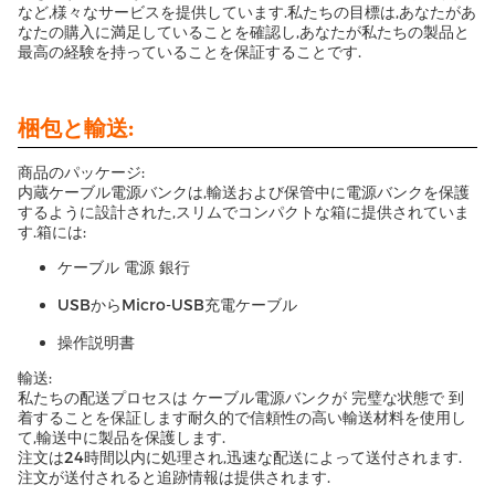
など,様々なサービスを提供しています.私たちの目標は,あなたがあ
なたの購入に満足していることを確認し,あなたが私たちの製品と
最高の経験を持っていることを保証することです.
梱包と輸送:
商品のパッケージ:
内蔵ケーブル電源バンクは,輸送および保管中に電源バンクを保護
するように設計された,スリムでコンパクトな箱に提供されていま
す.箱には:
ケーブル 電源 銀行
USBからMicro-USB充電ケーブル
操作説明書
輸送:
私たちの配送プロセスは ケーブル電源バンクが 完璧な状態で 到
着することを保証します耐久的で信頼性の高い輸送材料を使用し
て,輸送中に製品を保護します.
注文は24時間以内に処理され,迅速な配送によって送付されます.
注文が送付されると追跡情報は提供されます.