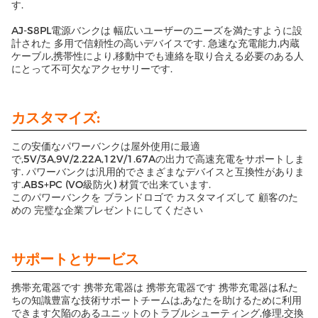
す.
AJ-S8PL電源バンクは 幅広いユーザーのニーズを満たすように設
計された 多用で信頼性の高いデバイスです. 急速な充電能力,内蔵
ケーブル,携帯性により,移動中でも連絡を取り合える必要のある人
にとって不可欠なアクセサリーです.
カスタマイズ:
この安価なパワーバンクは屋外使用に最適
で,5V/3A,9V/2.22A,12V/1.67Aの出力で高速充電をサポートしま
す. パワーバンクは汎用的でさまざまなデバイスと互換性がありま
す.ABS+PC (VO級防火) 材質で出来ています.
このパワーバンクを ブランドロゴで カスタマイズして 顧客のた
めの 完璧な企業プレゼントにしてください
サポートとサービス
携帯充電器です 携帯充電器は 携帯充電器です 携帯充電器は私た
ちの知識豊富な技術サポートチームは,あなたを助けるために利用
できます欠陥のあるユニットのトラブルシューティング,修理,交換