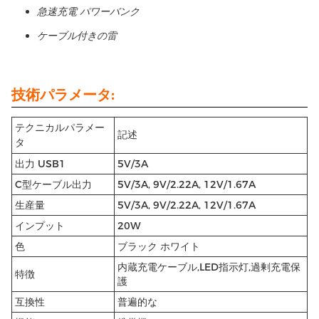
急速充電 パワーバンク
ケーブル付きの雷
技術パラメータ:
テクニカルパラメー
記述
タ
出力 USB1
5V/3A
C型ケーブル出力
5V/3A, 9V/2.22A, 12V/1.67A
生産量
5V/3A, 9V/2.22A, 12V/1.67A
インプット
20W
色
ブラック ホワイト
内蔵充電ケーブル,LED指示灯,過剰充電保
特徴
護
互換性
普遍的な