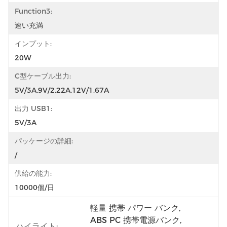
Function3:
速い充満
インプット:
20W
C型ケーブル出力:
5V/3A,9V/2.22A,12V/1.67A
出力 USB1:
5V/3A
パッケージの詳細:
/
供給の能力:
10000個/日
軽量 携帯 パワー バンク
, 
ABS PC 携帯電源バンク
, 
ハイライト: